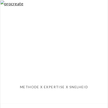
Skip
procreate
MENU
to
content
Impact ideeën voor
maatschappelijke vraagstukken
METHODE X EXPERTISE X SNELHEID